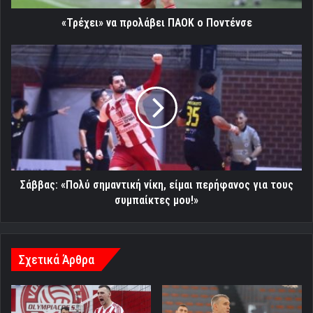
«Τρέχει» να προλάβει ΠΑΟΚ ο Ποντένσε
Σάββας:
«Πολύ
σημαντική
νίκη,
είμαι
περήφανος
για
τους
συμπαίκτες
μου!»
Σάββας: «Πολύ σημαντική νίκη, είμαι περήφανος για τους
συμπαίκτες μου!»
Σχετικά Άρθρα