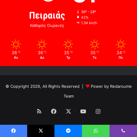
Πειραιάς
36º - 28º
42%
1.34 km/h
Καθαρός Ουρανός
36
36
35
35
34
℃
℃
℃
℃
℃
Κυ
Δε
Τρ
Τε
Πε
© Copyright 2026, All Rights Reserved |
Power by Redaroume
Team
RSS
Facebook
X
YouTube
Instagram
Facebook
X
Messenger
WhatsApp
Viber