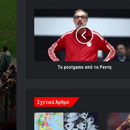
To
postgame
από
το
Ρεντη
To postgame από το Ρεντη
Σχετικά Άρθρα