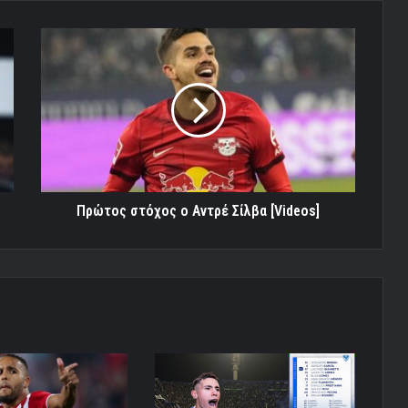
Πρώτος
στόχος
ο
Αντρέ
Σίλβα
[Videos]
Πρώτος στόχος ο Αντρέ Σίλβα [Videos]