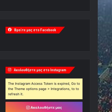
Βρείτε μας στο Facebook
Ακολουθήστε μας στο Instagram
The Instagram Access Token is expired, Go to
the Theme options page > Integrations, to to
refresh it.
Ακολουθήστε μας