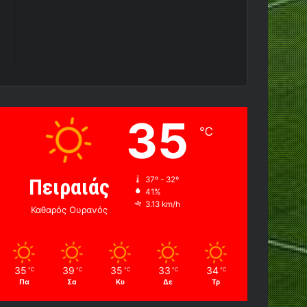
35
℃
Πειραιάς
37º - 32º
41%
3.13 km/h
Καθαρός Ουρανός
35
39
35
33
34
℃
℃
℃
℃
℃
Πα
Σα
Κυ
Δε
Τρ