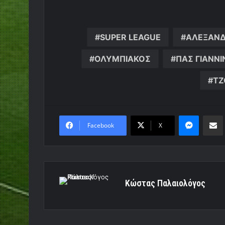
SUPER LEAGUE
ΑΛΕΞΑΝ
ΟΛΥΜΠΙΑΚΟΣ
ΠΑΣ ΓΙΑΝΝΙ
ΤΖ
Messen
Κο
Facebook
X
Κώστας Παλαιολόγος