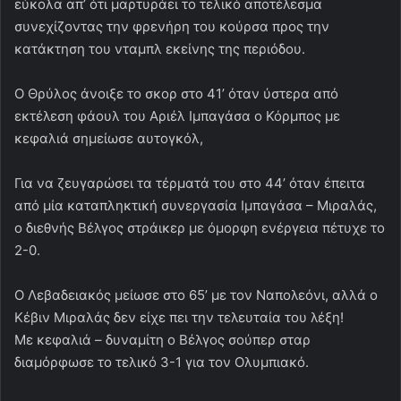
εύκολα απ’ ότι μαρτυράει το τελικό αποτέλεσμα
συνεχίζοντας την φρενήρη του κούρσα προς την
κατάκτηση του νταμπλ εκείνης της περιόδου.
Ο Θρύλος άνοιξε το σκορ στο 41’ όταν ύστερα από
εκτέλεση φάουλ του Αριέλ Ιμπαγάσα ο Κόρμπος με
κεφαλιά σημείωσε αυτογκόλ,
Για να ζευγαρώσει τα τέρματά του στο 44’ όταν έπειτα
από μία καταπληκτική συνεργασία Ιμπαγάσα – Μιραλάς,
ο διεθνής Βέλγος στράικερ με όμορφη ενέργεια πέτυχε το
2-0.
Ο Λεβαδειακός μείωσε στο 65’ με τον Ναπολεόνι, αλλά ο
Κέβιν Μιραλάς δεν είχε πει την τελευταία του λέξη!
Με κεφαλιά – δυναμίτη ο Βέλγος σούπερ σταρ
διαμόρφωσε το τελικό 3-1 για τον Ολυμπιακό.