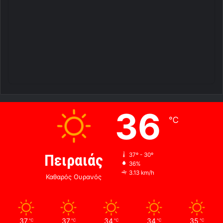
36
℃
Πειραιάς
37º - 30º
36%
3.13 km/h
Καθαρός Ουρανός
37
37
34
34
35
℃
℃
℃
℃
℃