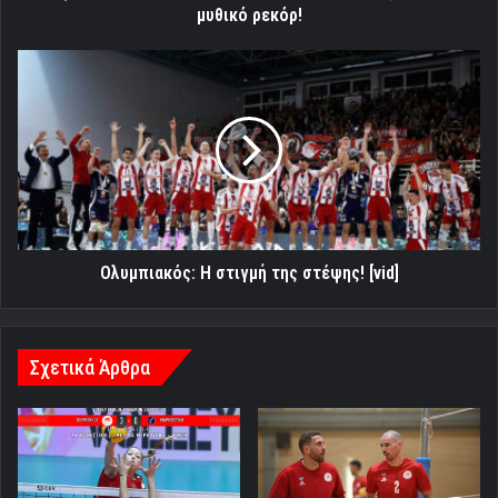
ρεκόρ!
μυθικό ρεκόρ!
Ολυμπιακός:
Η
στιγμή
της
στέψης!
[vid]
Ολυμπιακός: Η στιγμή της στέψης! [vid]
Σχετικά Άρθρα