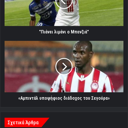
"Πιάνει λιμάνι ο Μπενζιά"
«Αμπιντάλ
υποψήφιος
διάδοχος
του
Σεγούρα»
«Αμπιντάλ υποψήφιος διάδοχος του Σεγούρα»
Σχετικά Άρθρα