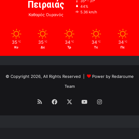
Πειραιάς
35º - 31º
44%
5.36 km/h
Καθαρός Ουρανός
35
35
34
34
34
℃
℃
℃
℃
℃
Κυ
Δε
Τρ
Τε
Πε
© Copyright 2026, All Rights Reserved |
Power by Redaroume
Team
RSS
Facebook
X
YouTube
Instagram