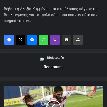
Βέβαια η Αλεξία Καμμένου και ο υπόλοιπος πάγκος της
Βουλιαγμένης για το τρελό σόου που έκαναν ούτε καν
επηρεάστηκαν..
Messenger
WhatsApp
Viber
Κοινοποίηση μέσω ηλεκτρονικού ταχυδρομείου
Εκτύπωση
Redaroume
"Πιάνει
λιμάνι
ο
Μπενζιά"