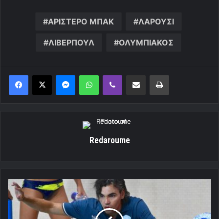
ΑΡΙΣΤΕΡΟ ΜΠΑΚ
ΛΑΡΟΥΣΙ
ΛΙΒΕΡΠΟΥΛ
ΟΛΥΜΠΙΑΚΟΣ
Messenger
WhatsApp
Viber
Κοινοποίηση μέσω ηλεκτρονικού ταχυδρομείου
Εκτύπωση
Redaroume
«Ένας
όμιλος
πολύ
ανταγωνιστικός»