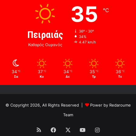
35
℃
Πειραιάς
36º - 30º
34%
4.47 km/h
Καθαρός Ουρανός
34
37
34
35
36
℃
℃
℃
℃
℃
Σα
Κυ
Δε
Τρ
Τε
© Copyright 2026, All Rights Reserved |
Power by Redaroume
Team
RSS
Facebook
X
YouTube
Instagram