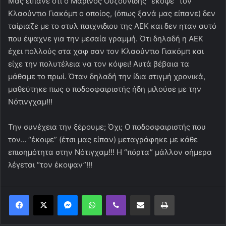
Μας είπανε ότι ο Μαρίνος Ουζουνίδης “έκοψε” τον
Κλαούντιο Γιακόμπ ο οποίος, (όπως ξανά μας είπανε) δεν
ταίριαζε με το στυλ παιχνιδιου της ΑΕΚ και δεν ηταν αυτό
που έψαχνε για την μεσαία γραμμή. Ότι δηλαδή η ΑΕΚ
έχει πολλούς στα χαφ σαν τον Κλαούντιο Γιακόμπ και
είχε την πολυτέλεια να τον κόψει! Αυτά βέβαια τα
μάθαμε το πρωί. Όταν δηλαδή την ίδια στιγμή χρονικά,
μαθεύτηκε πως ο ποδοσφαιριστής ήδη μιλούσε με την
Νότινγχαμ!!!
Την συνέχεια την ξέρουμε; Όχι; Ο ποδοσφαιριστής που
τον… “έκοψε” (έτσι μας είπαν) μεταγράφηκε με κάθε
επισημότητα στην Νότιγχαμ!!! Η “πόρτα” μάλλον σήμερα
λέγεται “τον έκοψαν”!!!
Messenger
WhatsApp
Viber
Κοινοποίηση μέσω ηλεκτρονικού ταχυδρομείου
Εκτύπωση