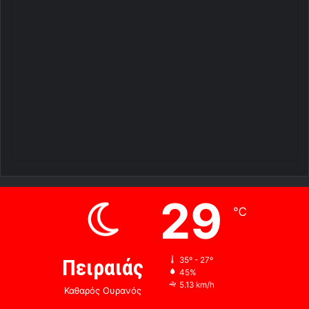
29
℃
Πειραιάς
35º - 27º
45%
5.13 km/h
Καθαρός Ουρανός