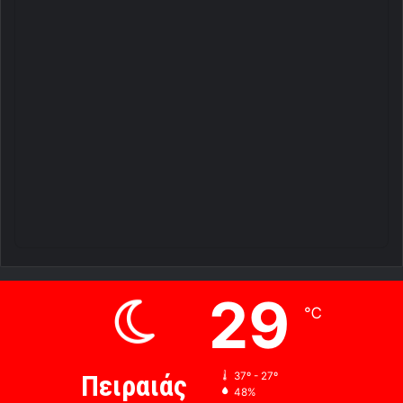
29
℃
Πειραιάς
37º - 27º
48%