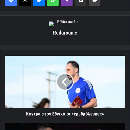
Redaroume
Κόντρα
στον
Εθνικό
οι
«ερυθρόλευκες»
Κόντρα στον Εθνικό οι «ερυθρόλευκες»
Με