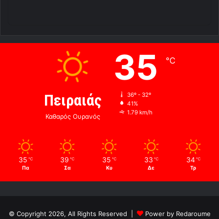
35
℃
Πειραιάς
36º - 32º
41%
1.79 km/h
Καθαρός Ουρανός
35
39
35
33
34
℃
℃
℃
℃
℃
Πα
Σα
Κυ
Δε
Τρ
© Copyright 2026, All Rights Reserved |
Power by Redaroume