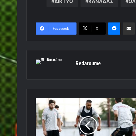
ΔΙΚΤΥΟ
ΚΑΝΑΔΑΣ
ΟΛ
Messen
Κο
Facebook
X
Redaroume
Με
Ελ
Αραμπί,
Χολέμπας
και
Ραφίνια