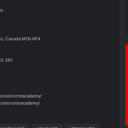
is
rio, Canada M2N 6P4
1S 3R1
acostorontoacademy/
costorontoacademy/