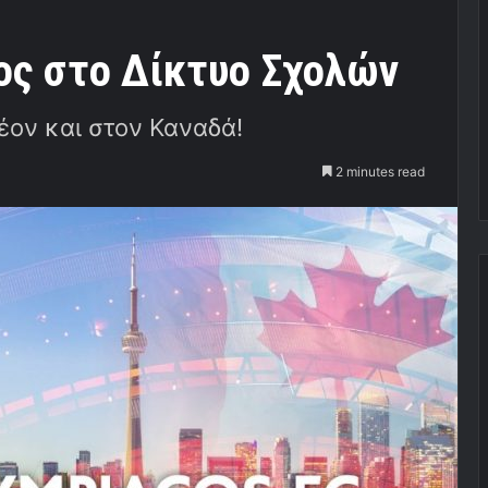
ος στο Δίκτυο Σχολών
έον και στον Καναδά!
2 minutes read