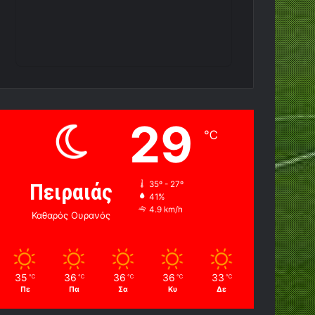
29
℃
Πειραιάς
35º - 27º
41%
4.9 km/h
Καθαρός Ουρανός
35
36
36
36
33
℃
℃
℃
℃
℃
Πε
Πα
Σα
Κυ
Δε