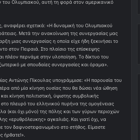
ν του Ολυμπιακού, αυτή τη φορά στον αμερικανικό
, αναφέρει σχετικά: «Η δυναμική του Ολυμπιακού
κράτειας. Μετά την ανακοίνωση της συνεργασίας μας
ρξη μιας συνεργασίας η οποία είχε ήδη ξεκινήσει το
ντο στον Πειραιά. Στο πλαίσιο της επίσκεψης
ι πλέον περνάμε στην υλοποίηση. Το δίκτυο του
ξωτερικό με σπουδαίες συνεργασίες και όραμα».
μίας Αντώνης Πίκουλας υπογράμμισε: «Η παρουσία του
έρα από μία κίνηση ουσίας που θα δώσει νέα ώθηση
 και κίνηση πολιτιστική, ύψιστης συμβολικής
ι στο πλευρό του ελληνικού πυρήνα της ομογένειας
α (και όχι μόνο) της πόλης και των γύρων περιοχών
λης «ερυθρόλευκης» αγκαλιάς. Και γιατί όχι, να
ε τον δαφνοστεφανωμένο στο στήθος. Είμαστε
ς ήρθατε!».