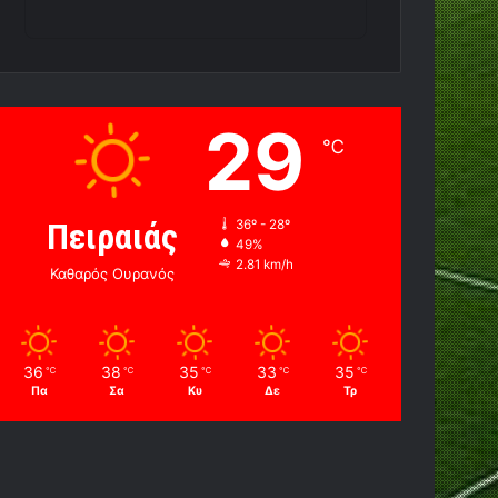
29
℃
Πειραιάς
36º - 28º
49%
2.81 km/h
Καθαρός Ουρανός
36
38
35
33
35
℃
℃
℃
℃
℃
Πα
Σα
Κυ
Δε
Τρ