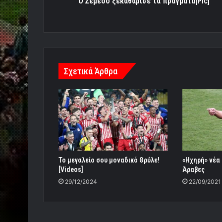
Ο Σεμέδο ξεκαθάρισε τα πράγματα[Pic]
Σχετικά Άρθρα
To μεγαλείο σου μοναδικό Θρύλε!
«Ηχηρή» νέα
[Videos]
Άραβες
29/12/2024
22/09/2021