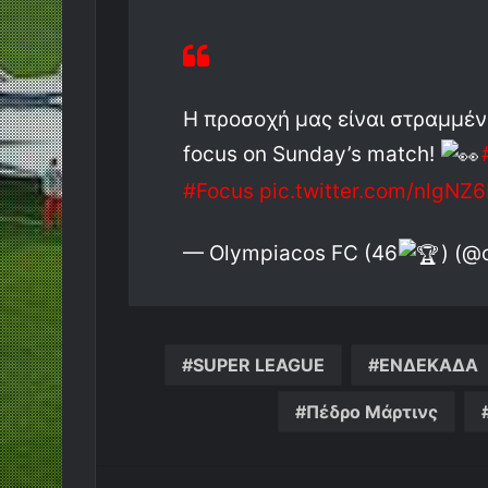
Η προσοχή μας είναι στραμμένη 
focus on Sunday’s match!
#Focus
pic.twitter.com/nlgNZ
— Olympiacos FC (46
) (@
SUPER LEAGUE
ΕΝΔΕΚΑΔΑ
Πέδρο Μάρτινς
Messen
Κο