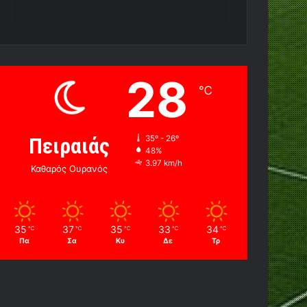
28
℃
Πειραιάς
35º - 26º
48%
3.97 km/h
Καθαρός Ουρανός
35
37
35
33
34
℃
℃
℃
℃
℃
Πα
Σα
Κυ
Δε
Τρ