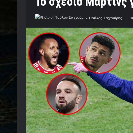
Το σχέδιο Μαρτίνς
Παύλος Σαχτούρης
1