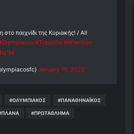
στο παιχνίδι της Κυριακής! / All
#Olympiacos
#Tiquinho
#Attention
6Kq1M
olympiacosfc)
January 15, 2022
ΟΛΥΜΠΙΑΚΟΣ
ΠΑΝΑΘΗΝΑΪΚΟΣ
ΠΛΑΝΑ
ΠΡΩΤΑΘΛΗΜΑ
ger
ινοποίηση μέσω ηλεκτρονικού ταχυδρομείου
Εκτύπωση