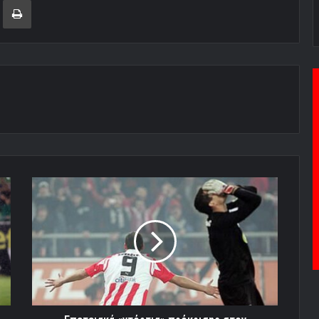
Επετειακά
«ντόρτια»
πρόκρισης
στον
πελάτη!
(video)