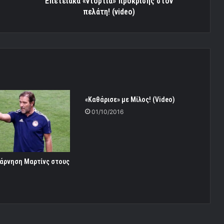
Επετειακά «ντόρτια» πρόκρισης στον
πελάτη! (video)
«Καθάρισε» με Μίλος! (Video)
01/10/2016
 άρνηση Μαρτίνς στους