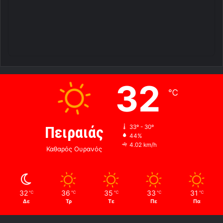
32
℃
Πειραιάς
33º - 30º
44%
4.02 km/h
Καθαρός Ουρανός
32
36
35
33
31
℃
℃
℃
℃
℃
Δε
Τρ
Τε
Πε
Πα