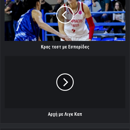
με
Εσπερίδες
Κρας τεστ με Εσπερίδες
Αρχή
με
Λιγκ
Καπ
Αρχή με Λιγκ Καπ