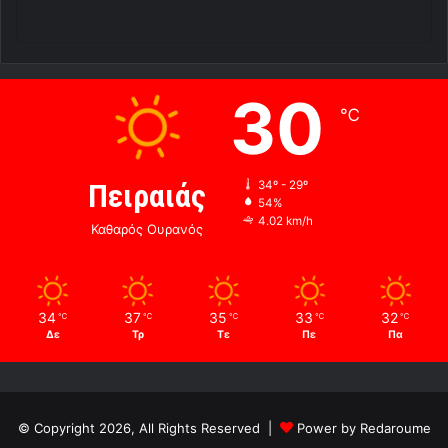
30
℃
Πειραιάς
34º - 29º
54%
4.02 km/h
Καθαρός Ουρανός
34
37
35
33
32
℃
℃
℃
℃
℃
Δε
Τρ
Τε
Πε
Πα
© Copyright 2026, All Rights Reserved |
Power by Redaroume