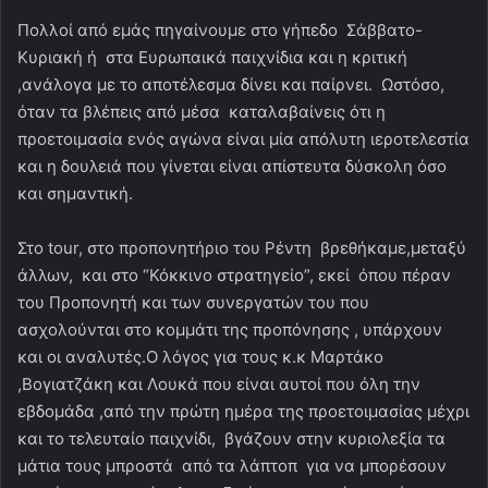
Πολλοί από εμάς πηγαίνουμε στο γήπεδο Σάββατο-
Κυριακή ή στα Ευρωπαικά παιχνίδια και η κριτική
,ανάλογα με το αποτέλεσμα δίνει και παίρνει. Ωστόσο,
όταν τα βλέπεις από μέσα καταλαβαίνεις ότι η
προετοιμασία ενός αγώνα είναι μία απόλυτη ιεροτελεστία
και η δουλειά που γίνεται είναι απίστευτα δύσκολη όσο
και σημαντική.
Στο tour, στο προπονητήριο του Ρέντη βρεθήκαμε,μεταξύ
άλλων, και στο “Κόκκινο στρατηγείο”, εκεί όπου πέραν
του Προπονητή και των συνεργατών του που
ασχολούνται στο κομμάτι της προπόνησης , υπάρχουν
και οι αναλυτές.Ο λόγος για τους κ.κ Μαρτάκο
,Βογιατζάκη και Λουκά που είναι αυτοί που όλη την
εβδομάδα ,από την πρώτη ημέρα της προετοιμασίας μέχρι
και το τελευταίο παιχνίδι, βγάζουν στην κυριολεξία τα
μάτια τους μπροστά από τα λάπτοπ για να μπορέσουν