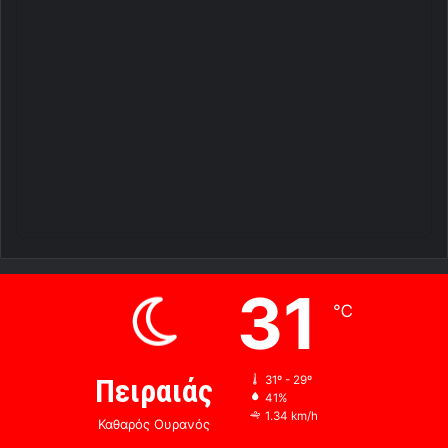
31
℃
Πειραιάς
31º - 29º
41%
1.34 km/h
Καθαρός Ουρανός