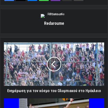
Redaroume
Eνημέρωση
για
τον
κόσμο
του
Ολυμπιακού
στο
Ηράκλειο
Eνημέρωση για τον κόσμο του Ολυμπιακού στο Ηράκλειο
Ολυμπιακός:
Μια