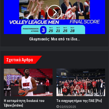
από
τα
ίδια...
Ολυμπιακός: Μια από τα ίδια...
Σχετικά Άρθρα
H ασταμάτητη δουλειά του
Tα συγχαρητήρια της ΠΑΕ [Pic]
Έβανς[video]
02/05/2025