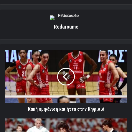
Redaroume
Kακή
εμφάνιση
και
ήττα
στην
Κηφισιά
Kακή εμφάνιση και ήττα στην Κηφισιά
«Τριάρα»
πρόκρισης