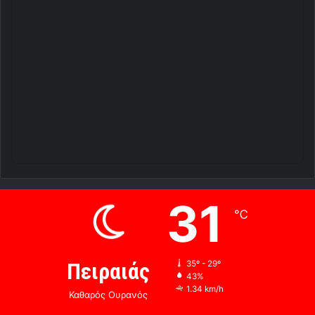
31
℃
Πειραιάς
35º - 29º
43%
1.34 km/h
Καθαρός Ουρανός