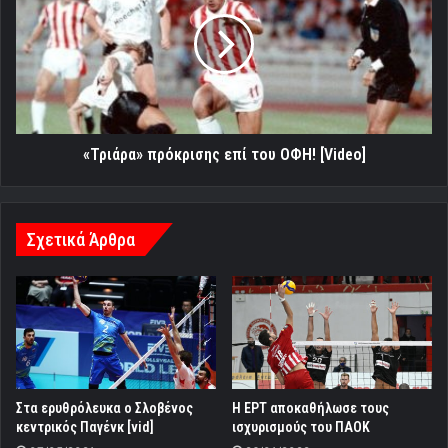
επί
του
ΟΦΗ!
[Video]
«Τριάρα» πρόκρισης επί του ΟΦΗ! [Video]
Σχετικά Άρθρα
Στα ερυθρόλευκα ο Σλοβένος
Η ΕΡΤ αποκαθήλωσε τους
κεντρικός Παγένκ [vid]
ισχυρισμούς του ΠΑΟΚ