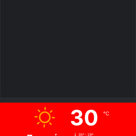
30
℃
35º - 29º