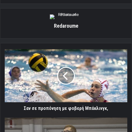
Redaroume
Σαν
σε
προπόνηση
με
φοβερή
Mπάκλινγκ,
Σαν σε προπόνηση με φοβερή Mπάκλινγκ,
Στο
Παπαστράτειο