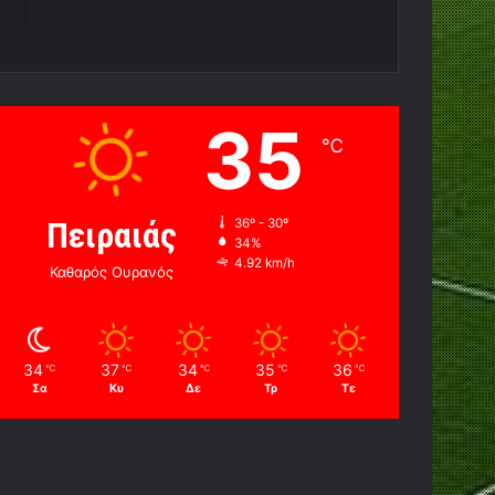
35
℃
Πειραιάς
36º - 30º
34%
4.92 km/h
Καθαρός Ουρανός
34
37
34
35
36
℃
℃
℃
℃
℃
Σα
Κυ
Δε
Τρ
Τε