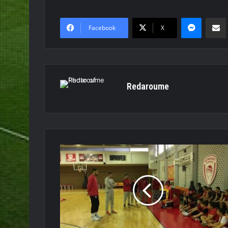
Messen
Κο
Facebook
X
Redaroume
Πρίντεζης
Christmas
Camp