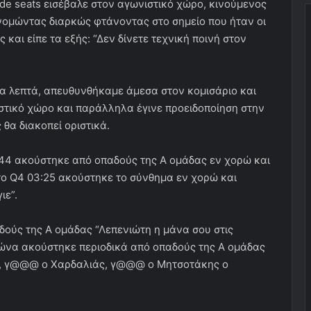
ide seats εισέβαλε στον αγωνιστικό χώρο, κινούμενος
ονομώντας διαρκώς φτάνοντας στο σημείο που ήταν οι
 και είπε τα εξής: “Δεν δίνετε τεχνική ποινή στον
ρα λεπτά, απευθυνθήκαμε άμεσα στον κομισάριο και
τικό χώρο και παράλληλα έγινε προειδοποίηση στην
θα διακοπεί οριστικά.
1:44 ακούστηκε από οπαδούς της Α ομάδας εν χορώ και
ο Q4 03:25 ακούστηκε το σύνθημα εν χορώ και
ε”.
ούς της Α ομάδας “Λεπενιώτη η μάνα σου στις
γώνα ακούστηκε περιοδικά από οπαδούς της Α ομάδας
ς, γ@@@ ο Χαρδαλιάς, γ@@@ ο Μητσοτάκης ο