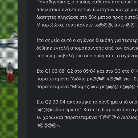
Παναθηναϊκός, ο οποίος καθόταν στα court s
απειλητικά εναντίον των διαιτητών και χειρ
διαιτητές πλησίασε στα δύο μέτρα προς αυτούς
Μπαρτζώκα, τους κάνετε τσ@@@, άντε @@”.
Στο σημείο αυτό ο αγώνας διεκόπη για τέσσε
δόθηκε εντολή απομάκρυνσης από τον αγωνισ
επόμενη εισβολή του οποιουδήποτε, ο αγώνας 
Στο Q1 03:08, Q2 στο 05:04 και στο Q3 στο 0
παρατεταμένα “Λιόλιο μπ@@@ π@@@ γιε”. Στ
παρατεταμένα “Μπαρτζώκα μπ@@@ π@@@ γι
Στο Q2 33:04 ακούστηκε το σύνθημα από οπαδ
π@@@ είναι πρώτη”. Κατά τη διάρκεια του α
εν χορώ και παρατεταμένα “Γ@@@ ο Λιόλιο
π@@@@».