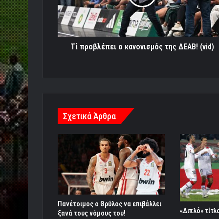
ΔΕΑΒ!
(vid)
Τί προβλέπει ο κανονισμός της ΔΕΑΒ! (vid)
Σχετικά Άρθρα
Πανέτοιμος ο Θρύλος να επιβάλλει
«Διπλό» τίτλ
ξανά τους νόμους του!