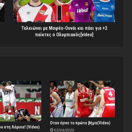
πάει
για
+2
παίκτες
ο
Τελειώνει με Μαφέο-Ουνάι και πάει για +2
Ολυμπιακός[video]
παίκτες ο Ολυμπιακός[video]
Οταν έγινε το πρώτο βήμα(Video)
ου στη Λάρισα! (Video)
02/04/2020