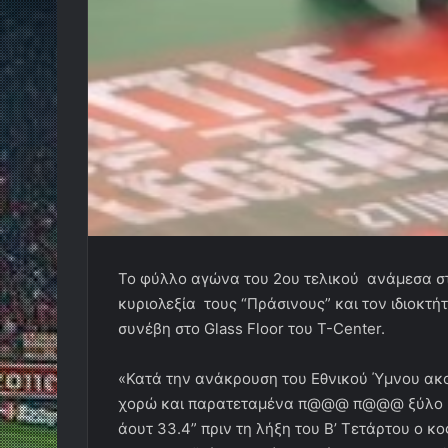
To φύλλο αγώνα του 2ου τελικού ανάμεσα στ
κυριολεξία τους “Πράσινους” και τον ιδιοκτ
συνέβη στο Glass Floor του T-Center.
«Κατά την ανάκρουση του Εθνικού Ύμνου ακο
χορώ και παρατεταμένα π@@@ π@@@ ξύλο ξύ
άουτ 33.4” πριν τη λήξη του Β’ Τετάρτου ο κ