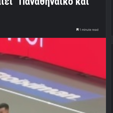
ίει” Παναθηναϊκό και
1 minute read