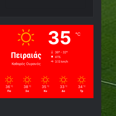
35
℃
Πειραιάς
36º - 32º
41%
3.13 km/h
Καθαρός Ουρανός
36
38
35
33
34
℃
℃
℃
℃
℃
Πα
Σα
Κυ
Δε
Τρ