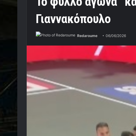
To φύλλο αγώνα “κα
Γιαννακόπoυλο
Redaroume
06/06/2026