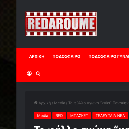
ΑΡΧΙΚΗ
ΠΟΔΟΣΦΑΙΡΟ
ΠΟΔΟΣΦΑΙΡΟ ΓΥΝΑ
Log In
Αναζήτηση
Αρχική
/
Media
/
To φύλλο αγώνα “καίει” Παναθην
Media
RED
ΜΠΑΣΚΕΤ
ΤΕΛΕΥΤΑΙΑ ΝΕΑ