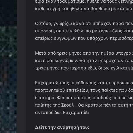
είχα έναν τραυματισμό, ήθελε να τους ξεπλ
κάθε στιγμή και ήθελα να βοηθήσω με κάποιο
Ωστόσο, γνωρίζω καλά ότι υπήρχαν πάρα πολλ
απόδοση, οπότε νιώθω πιο μετανιωμένος και
απείρως ευγνώμων που υπάρχουν περισσότερο
Μετά από τρεις μήνες από την ημέρα υπογραφ
και είμαι ευγνώμων. Θα ήταν υπέροχο αν το
τρεις μήνες που πέρασα εδώ, όπως εγώ και εί
Ευχαριστώ τους υπεύθυνους και το προσωπικό
προπονητικού επιτελείου, τους παίκτες που δ
διάστημα. Φυσικά και τους οπαδούς που με 
παίκτης της Σεούλ . Θα κρατάω πάντα αυτή τ
ανταποδίδω. Ευχαριστώ!»
Δείτε την ανάρτησή του: