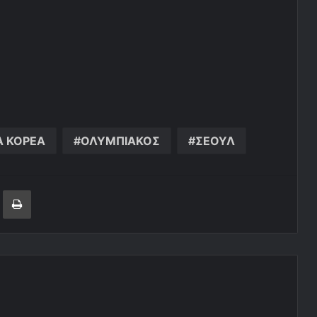
Α ΚΟΡΕΑ
ΟΛΥΜΠΙΑΚΟΣ
ΣΕΟΥΛ
ger
ινοποίηση μέσω ηλεκτρονικού ταχυδρομείου
Εκτύπωση