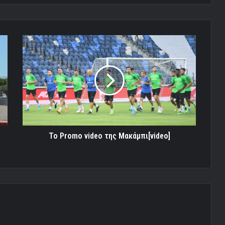
Το
Promo
video
της
Μακάμπι[video]
Το Promo video της Μακάμπι[video]