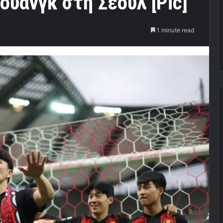
ουάνγκ στη Σεούλ [Pic]
1 minute read