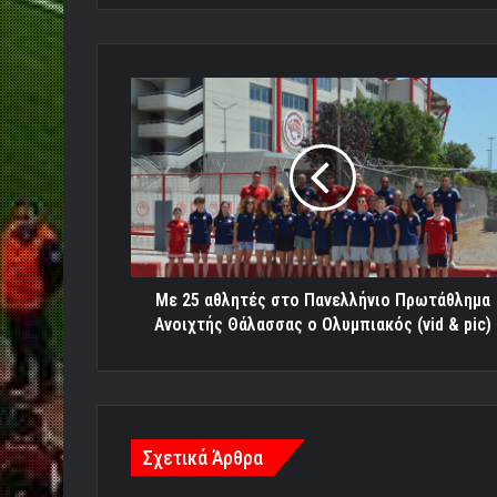
Με
25
αθλητές
στο
Πανελλήνιο
Πρωτάθλημα
Ανοιχτής
Θάλασσας
ο
Ολυμπιακός
Με 25 αθλητές στο Πανελλήνιο Πρωτάθλημα
(vid
Ανοιχτής Θάλασσας ο Ολυμπιακός (vid & pic)
&
pic)
Σχετικά Άρθρα