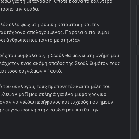
ηρώσω για τη μεταγραφή. Οπότε έκανα το καλύτερο
 τρόπο την ομάδα.
ές ελλείψεις στη φυσική κατάσταση και την
 ταυτόχρονα απολογούμενος. Παρόλα αυτά, είμαι
ι άνθρωποι που πάντα με στήριζαν.
ής του συμβολαίου, η Σεούλ θα μείνει στη μνήμη μου
υλάχιστον ένας ακόμη οπαδός της Σεούλ θυμόταν τους
μαι τόσο ευγνώμων γι’ αυτό.
 του συλλόγου, τους προπονητές και τα μέλη του
ούλεψαν μαζί μου σκληρά για ένα μικρό χρονικό
έκαναν να νιώθω περήφανος και τυχερός που ήμουν
ην ευγνωμοσύνη στην καρδιά μου και θα την