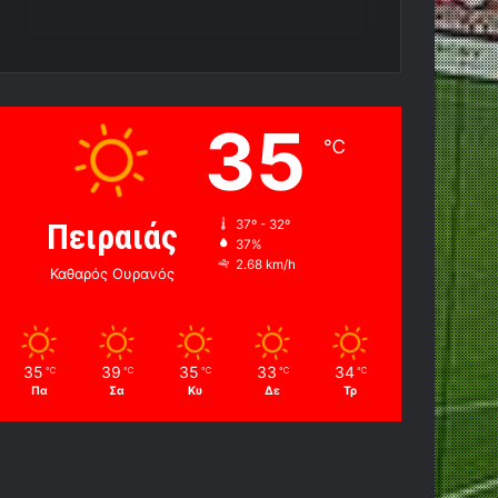
35
℃
Πειραιάς
37º - 32º
37%
2.68 km/h
Καθαρός Ουρανός
35
39
35
33
34
℃
℃
℃
℃
℃
Πα
Σα
Κυ
Δε
Τρ