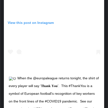
View this post on Instagram
When the @europaleague returns tonight, the shirt of
every player will say ‘𝐓𝐡𝐚𝐧𝐤 𝐘𝐨𝐮’.⁣ ⁣ This #ThankYou is a
symbol of European football’s recognition of key workers
on the front lines of the #COVID19 pandemic.⁣ ⁣ See our