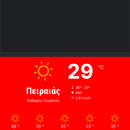
29
℃
Πειραιάς
36º - 28º
49%
2.81 km/h
Καθαρός Ουρανός
36
38
35
33
35
℃
℃
℃
℃
℃