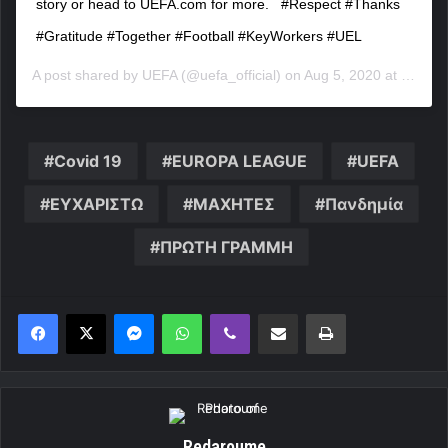
story or head to UEFA.com for more. ⁣ ⁣ #Respect #Thanks
#Gratitude #Together #Football #KeyWorkers #UEL
A post shared by
UEFA
(@uefa_official) on
Aug 5, 2020 at 5:37am PDT
Covid 19
EUROPA LEAGUE
UEFA
ΕΥΧΑΡΙΣΤΩ
ΜΑΧΗΤΕΣ
Πανδημία
ΠΡΩΤΗ ΓΡΑΜΜΗ
Messenger
WhatsApp
Viber
Κοινοποίηση μέσω ηλεκτρονικού ταχυδρομείου
Εκτύπωση
Redaroume