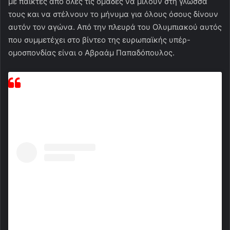
με παίκτες από όλες τις ομάδες να μιλούν στη γλώσσα
τους και να στέλνουν το μήνυμα για όλους όσους δίνουν
αυτόν τον αγώνα. Από την πλευρά του Ολυμπιακού αυτός
που συμμετέχει στο βίντεο της ευρωπαϊκής υπέρ-
ομοσπονδίας είναι ο Αβραάμ Παπαδόπουλος.