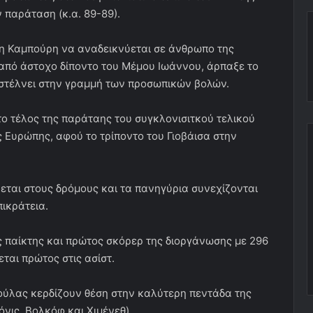
 παράταση (κ.α. 89-89).
η Καμπούρη να αναδεικνύεται σε άνθρωπο της
ά από άστοχο δίποντο του Μέμου Ιωάννου, άρπαξε το
 στέλνει στην γραμμή των προσωπικών βολών.
το τέλος της παράταης του συγκλονισιτκού τελικού
 Ευρώπης, αφού το τρίποντο του Γιοβάισα στην
εται στους δρόμους και τα πανηγύρια συνεχίζονται
πικράτεια.
 παίκτης και πρώτος σκόρερ της διοργάνωσης με 296
ται πρώτος στις ασίστ.
ούλας κερδίζουν θέση στην καλύτερη πεντάδα της
νις, Βολκόφ και Χιμένεθ).