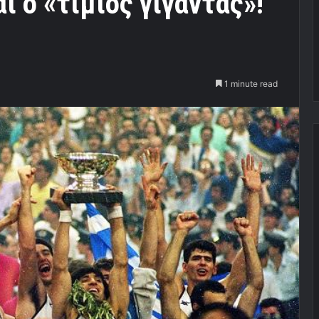
ι ο «τίμιος γίγαντας»!
1 minute read