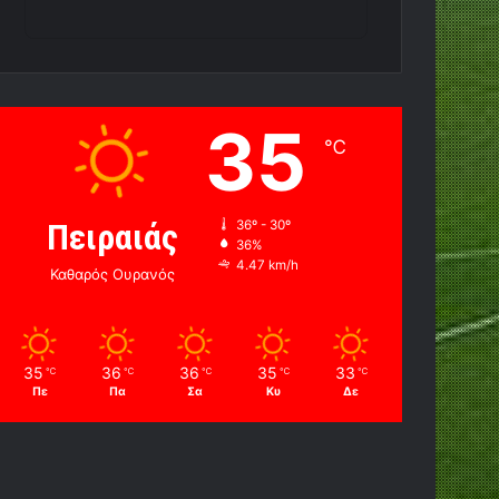
35
℃
Πειραιάς
36º - 30º
36%
4.47 km/h
Καθαρός Ουρανός
35
36
36
35
33
℃
℃
℃
℃
℃
Πε
Πα
Σα
Κυ
Δε