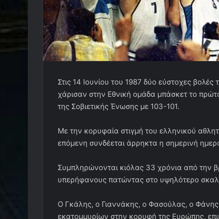
Στις 14 Ιουνίου του 1987 δύο εύστοχες βολέ
χάρισαν στην Εθνική ομάδα μπάσκετ το πρώτο
της Σοβιετικής Ένωσης με 103-101.
Με την κορυφαία στιγμή του ελληνικού αθλητ
επόμενη συνδέεται άρρηκτα η σημερινή ημερ
Συμπληρώνονται κιόλας 33 χρόνια από την β
υπερήφανους πατώντας στο υψηλότερο σκαλί
Ο Γκάλης, ο Γιαννάκης, ο Φασούλας, ο Φάνης 
εκατομμυρίων στην κορυφή της Ευρώπης, επι