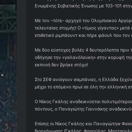
Ενωμένης Σοβιετικής Ένωσης με 103-101 στην
Με τον –τότε- αρχηγό του Ολυμπιακού Αργύρ
τελευταίας στιγμής! Ο «τίμιος γίγαντας» μετ
επιθετικό ριμπάουντ και πήρε φάουλ που τον
Με δύο εύστοχες βολές 4 δευτερόλεπτα πριν 
οδήγησε την «γαλανόλευκη» στην κορυφή της
εκπνοή δεν βρήκε στόχο!
Στο ΣΕΦ ανοίγουν σαμπάνιες, η Ελλάδα ξεχύν
μέχρι το επόμενο πρωί σε όλη την ελληνική ε
Ο Νίκος Γκάλης αναδεικνύεται πολυτιμότερος
πόντους, ο Παναγιώτης Γιαννάκης αναδεικνύε
Επίσης οι Νίκος Γκάλης και Παναγιώτηw Φασ
διοργάνωσης (Γκάλης, Φασούλας, Μαρτσουλιό