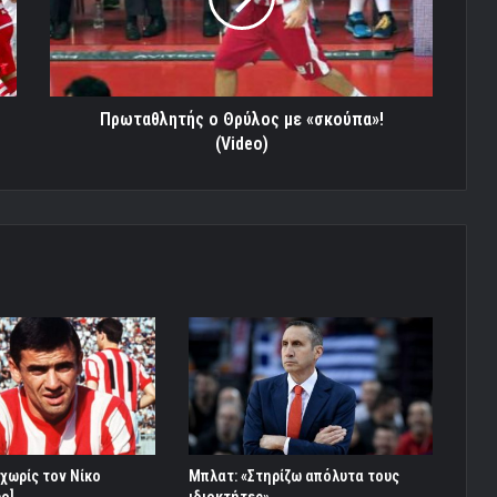
«σκούπα»!
(Video)
Πρωταθλητής ο Θρύλος με «σκούπα»!
(Video)
χωρίς τον Νίκο
Μπλατ: «Στηρίζω απόλυτα τους