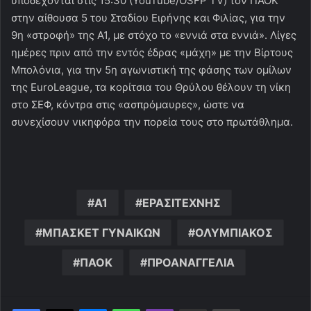
υποδέχονται στις 15:30 (YouTube/OSFP TV) τον ΠΑΟΚ
στην αίθουσα 5 του Σταδίου Ειρήνης και Φιλίας, για την
9η «στροφή» της Α1, με στόχο το «εννιά στα εννιά». Λίγες
ημέρες πριν από την εντός έδρας «μάχη» με την Βίρτους
Μπολόνια, για την 5η αγωνιστική της φάσης των ομίλων
της EuroLeague, τα κορίτσια του Θρύλου θέλουν τη νίκη
στο ΣΕΦ, κόντρα στις «ασπρόμαυρες», ώστε να
συνεχίσουν νικηφόρα την πορεία τους στο πρωτάθλημα.
Α1
ΕΡΑΣΙΤΕΧΝΗΣ
ΜΠΑΣΚΕΤ ΓΥΝΑΙΚΩΝ
ΟΛΥΜΠΙΑΚΟΣ
ΠΑΟΚ
ΠΡΟΑΝΑΓΓΕΛΙΑ
Messenger
WhatsApp
Viber
Κοινοποίηση μέσω ηλεκτρονικού ταχυδρομείου
Εκτύπωση