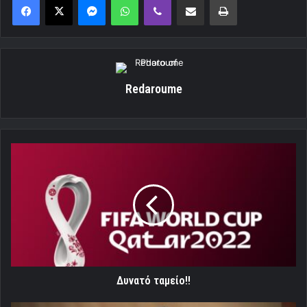
Redaroume
Δυνατό
ταμείο!!
Δυνατό ταμείο!!