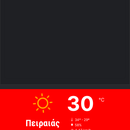
30
℃
Πειραιάς
34º - 29º
58%