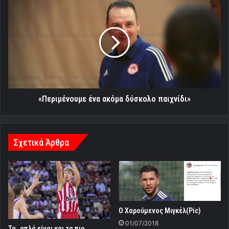
«Περιμένουμε
ένα
ακόμα
δύσκολο
παιχνίδι»
«Περιμένουμε ένα ακόμα δύσκολο παιχνίδι»
Σχετικά Άρθρα
O Χαρούμενος Μιγκέλ(Pic)
01/07/2018
Τα..απλά είναι και τα πιο