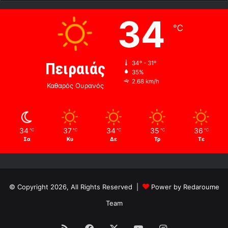
34
℃
Πειραιάς
34º - 31º
35%
2.68 km/h
Καθαρός Ουρανός
34
37
34
35
36
℃
℃
℃
℃
℃
Σα
Κυ
Δε
Τρ
Τε
© Copyright 2026, All Rights Reserved |
Power by Redaroume
Team
RSS
Facebook
X
YouTube
Instagram