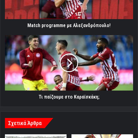
Match programme με Αλεξανδρόπουλο!
Τι
παίζουμε
στο
Καραϊσκάκη;
Τι παίζουμε στο Καραϊσκάκη;
Σχετικά Άρθρα