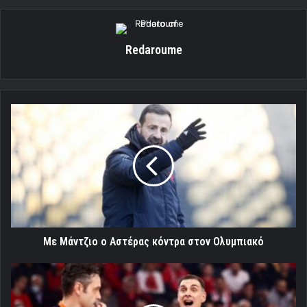
Redaroume
Με
Μάντζιο
ο
Αστέρας
κόντρα
στον
Ολυμπιακό
Με Μάντζιο ο Αστέρας κόντρα στον Ολυμπιακό
To
χειροκρότημα
-τα