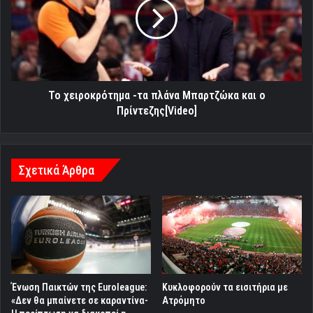
πλάνα
Μπαρτζώκα
και
ο
Πρίντεζης[Video]
To χειροκρότημα -τα πλάνα Μπαρτζώκα και ο
Πρίντεζης[Video]
Σχετικά Άρθρα
Κυκλοφορούν τα εισιτήρια με
Ένωση Παικτών της Euroleague:
Ατρόμητο
«Δεν θα μπαίνετε σε καραντίνα-