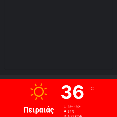
36
℃
Πειραιάς
36º - 30º
34%
4.92 km/h