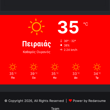
35
℃
Πειραιάς
36º - 32º
38%
2.24 km/h
Καθαρός Ουρανός
35
39
35
33
34
℃
℃
℃
℃
℃
Πα
Σα
Κυ
Δε
Τρ
© Copyright 2026, All Rights Reserved |
Power by Redaroume
Team