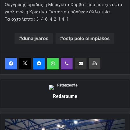
Ουγγρικής ομάδας η Μπριγκίτα Χόρβατ που πέτυχε εφτά
γκολ ενώ η Κριστίνα Γκάρντα πρόσθεσε άλλα τρία.
Τα οχτάλεπτα: 3-4 6-4 2-1 4-1
dunaijvaros
osfp polo olimpiakos
Messenger
WhatsApp
Viber
Κοινοποίηση μέσω ηλεκτρονικού ταχυδρομείου
Εκτύπωση
Redaroume
Ο
κόσμος