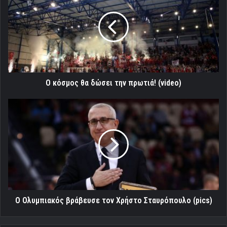
θα
δώσει
την
πρωτιά!
(video)
Ο κόσμος θα δώσει την πρωτιά! (video)
Ο
Ολυμπιακός
βράβευσε
τον
Χρήστο
Σταυρόπουλο
(pics)
Ο Ολυμπιακός βράβευσε τον Χρήστο Σταυρόπουλο (pics)