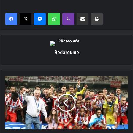
Messenger
WhatsApp
Viber
Κοινοποίηση μέσω ηλεκτρονικού ταχυδρομείου
Εκτύπωση
Redaroume
Κύπελλο
με
«μαγεία»
Τσόρι!
(Video)