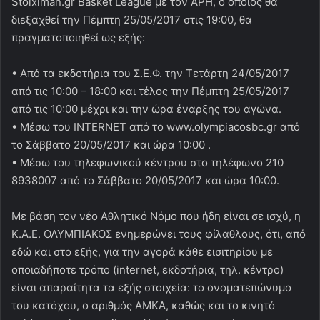
Stoiximan.gr Basket League με τον ΑΡΗ, ο οποίος θα
διεξαχθεί την Πέμπτη 25/05/2017 στις 19:00, θα
πραγματοποιηθεί ως εξής:
• Από τα εκδοτήρια του Σ.Ε.Φ. την Τετάρτη 24/05/2017
από τις 10:00 – 18:00 και τέλος την Πέμπτη 25/05/2017
από τις 10:00 μέχρι και την ώρα έναρξης του αγώνα.
• Μέσω του INTERNET από το www.olympiacosbc.gr από
το Σάββατο 20/05/2017 και ώρα 10:00 .
• Μέσω του τηλεφωνικού κέντρου στο τηλέφωνο 210
8938007 από το Σάββατο 20/05/2017 και ώρα 10:00.
Με βάση τον νέο Αθλητικό Νόμο που ήδη είναι σε ισχύ, η
Κ.Α.Ε. ΟΛΥΜΠΙΑΚΟΣ ενημερώνει τους φίλαθλους, ότι, από
εδώ και στο εξής, για την αγορά κάθε εισιτηρίου με
οποιαδήποτε τρόπο (internet, εκδοτήρια, τηλ. κέντρο)
είναι απαραίτητα τα εξής στοιχεία: το ονοματεπώνυμο
του κατόχου, ο αριθμός ΑΜΚΑ, καθώς και το κινητό