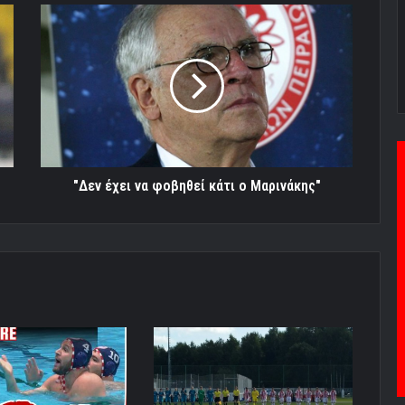
"Δεν
έχει
να
φοβηθεί
κάτι
ο
Μαρινάκης"
"Δεν έχει να φοβηθεί κάτι ο Μαρινάκης"