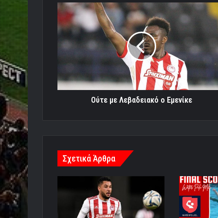
Ούτε
με
Λεβαδειακό
ο
Εμενίκε
Ούτε με Λεβαδειακό ο Εμενίκε
Σχετικά Άρθρα