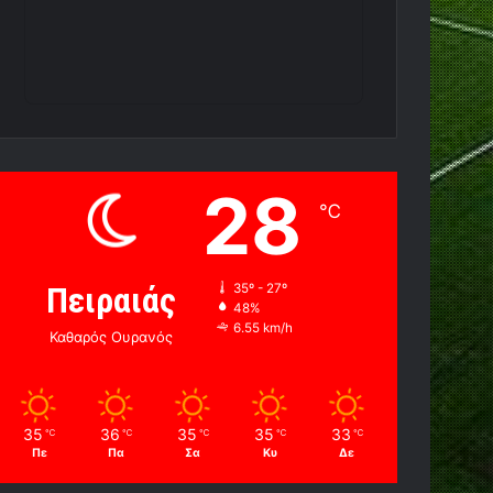
28
℃
Πειραιάς
35º - 27º
48%
6.55 km/h
Καθαρός Ουρανός
35
36
35
35
33
℃
℃
℃
℃
℃
Πε
Πα
Σα
Κυ
Δε