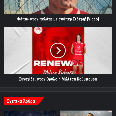
[Video]
Φάπα» στον πελάτη με σούπερ Σιδέρη! [Video]
Συνεχίζει
στον
Θρύλο
η
Μιλίτσα
Κούμπουρα
Συνεχίζει στον Θρύλο η Μιλίτσα Κούμπουρα
Σχετικά Άρθρα