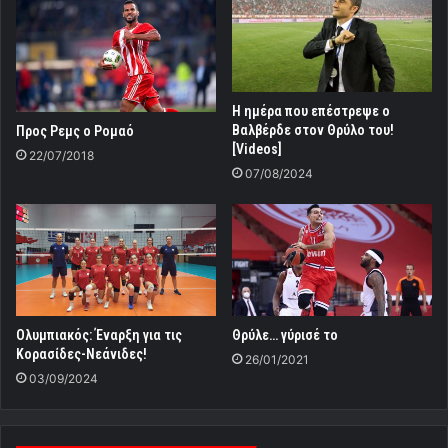
Η ημέρα που επέστρεψε ο
Βαλβέρδε στον Θρύλο του!
Προς Ρεμς ο Ρομαό
[Videos]
22/07/2018
07/08/2024
Ολυμπιακός: Έναρξη για τις
Θρύλε… γύρισέ το
Κορασίδες-Νεάνιδες!
26/01/2021
03/09/2024