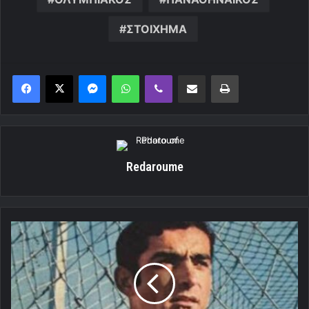
ΣΤΟΙΧΗΜΑ
Messenger
WhatsApp
Viber
Κοινοποίηση μέσω ηλεκτρονικού ταχυδρομείου
Εκτύπωση
Redaroume
Φάπα»
στον
πελάτη
με
σούπερ
Σιδέρη!