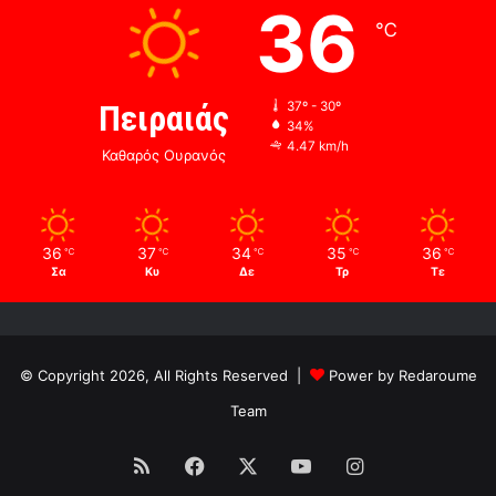
36
℃
Πειραιάς
37º - 30º
34%
4.47 km/h
Καθαρός Ουρανός
36
37
34
35
36
℃
℃
℃
℃
℃
Σα
Κυ
Δε
Τρ
Τε
© Copyright 2026, All Rights Reserved |
Power by Redaroume
Team
RSS
Facebook
X
YouTube
Instagram