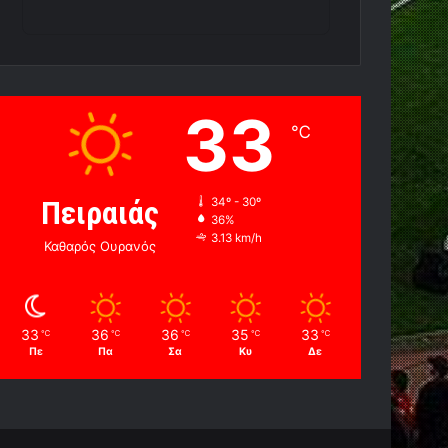
33
℃
Πειραιάς
34º - 30º
36%
3.13 km/h
Καθαρός Ουρανός
33
36
36
35
33
℃
℃
℃
℃
℃
Πε
Πα
Σα
Κυ
Δε