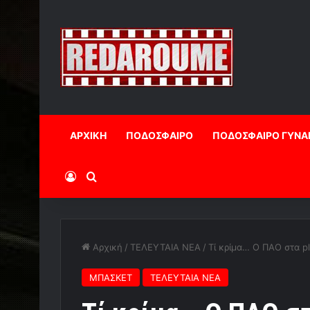
ΑΡΧΙΚΗ
ΠΟΔΟΣΦΑΙΡΟ
ΠΟΔΟΣΦΑΙΡΟ ΓΥΝΑ
Log In
Αναζήτηση
Αρχική
/
ΤΕΛΕΥΤΑΙΑ ΝΕΑ
/
Τί κρίμα… Ο ΠΑΟ στα pl
ΜΠΑΣΚΕΤ
ΤΕΛΕΥΤΑΙΑ ΝΕΑ