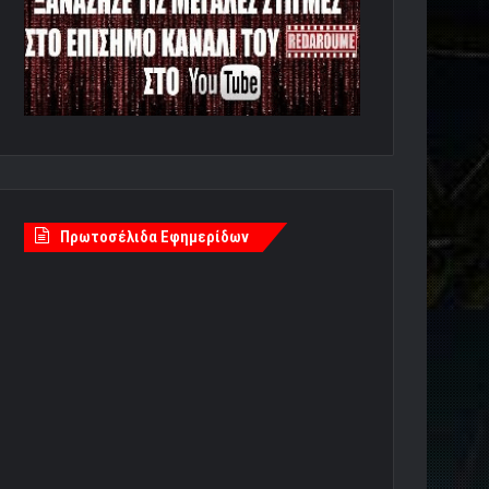
Πρωτοσέλιδα Εφημερίδων