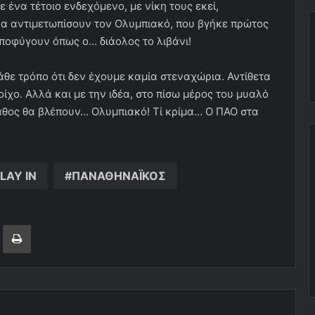
ε ένα τέτοιο ενδεχόμενο, με νίκη τους εκεί,
να αντιμετωπίσουν τον Ολυμπιακό, που βγήκε πρώτος
αποφύγουν όπως ο… διάολος το λιβάνι!
θε τρόπο ότι δεν έχουμε καμία στεναχώρια. Αντίθετα
οίχο. Αλλά και με την ιδέα, στο πίσω μέρος του μυαλό
βάθος θα βλέπουν… Ολυμπιακό! Τί κρίμα… Ο ΠΑΟ στα
LAY IN
ΠΑΝΑΘΗΝΑΪΚΟΣ
ger
ινοποίηση μέσω ηλεκτρονικού ταχυδρομείου
Εκτύπωση