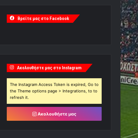
Βρείτε μας στο Facebook
Ακολουθήστε μας στο Instagram
The Instagram Access Token is expired, Go to
the Theme options page > Integrations, to to
refresh it.
Ακολουθήστε μας