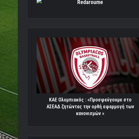
Redaroume
ΚΑΕ
Ολυμπιακός
:
«Προσφεύγουμε
στο
ΑΣΕΑΔ
ζητώντας
την
ορθή
εφαρμογή
ΚΑΕ Ολυμπιακός : «Προσφεύγουμε στο
των
ΑΣΕΑΔ ζητώντας την ορθή εφαρμογή των
κανονισμών
κανονισμών »
»