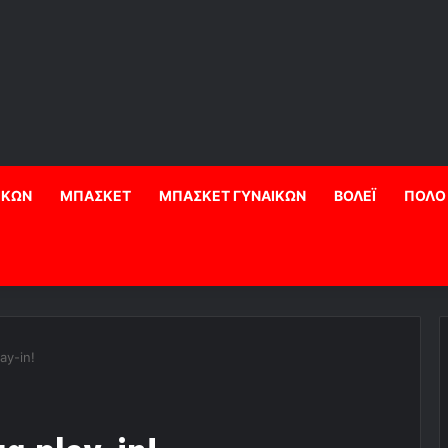
ΙΚΩΝ
ΜΠΑΣΚΕΤ
ΜΠΑΣΚΕΤ ΓΥΝΑΙΚΩΝ
ΒΟΛΕΪ
ΠΟΛΟ
ay-in!