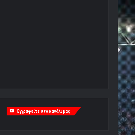
Εγγραφείτε στο κανάλι μας