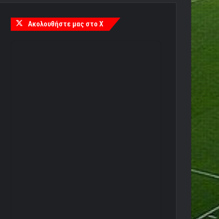
Ακολουθήστε μας στο X