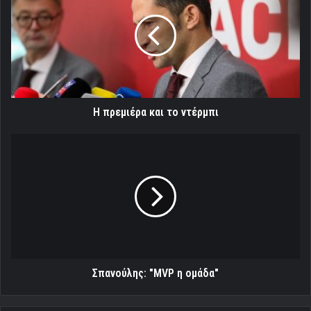
και
το
ντέρμπι
H πρεμιέρα και το ντέρμπι
Σπανούλης:
"MVP
η
ομάδα"
Σπανούλης: "MVP η ομάδα"