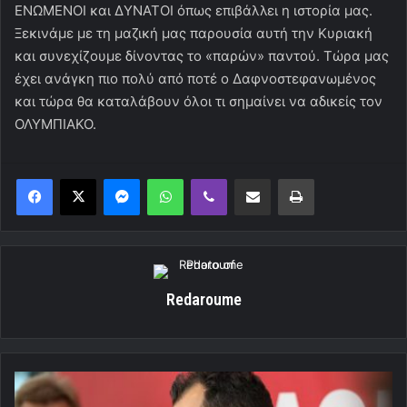
ΕΝΩΜΕΝΟΙ και ΔΥΝΑΤΟΙ όπως επιβάλλει η ιστορία μας.
Ξεκινάμε με τη μαζική μας παρουσία αυτή την Κυριακή
και συνεχίζουμε δίνοντας το «παρών» παντού. Τώρα μας
έχει ανάγκη πιο πολύ από ποτέ ο Δαφνοστεφανωμένος
και τώρα θα καταλάβουν όλοι τι σημαίνει να αδικείς τον
ΟΛΥΜΠΙΑΚΟ.
Messenger
WhatsApp
Viber
Κοινοποίηση μέσω ηλεκτρονικού ταχυδρομείου
Εκτύπωση
Redaroume
H
πρεμιέρα