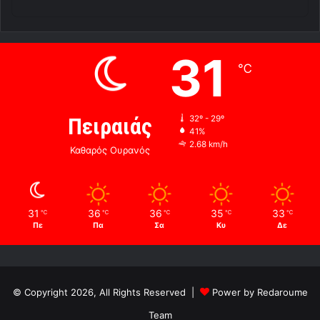
31
℃
Πειραιάς
32º - 29º
41%
2.68 km/h
Καθαρός Ουρανός
31
36
36
35
33
℃
℃
℃
℃
℃
Πε
Πα
Σα
Κυ
Δε
© Copyright 2026, All Rights Reserved |
Power by Redaroume
Team