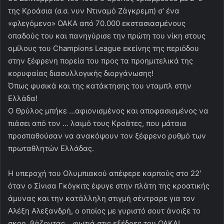
της Κροάσια (σ.σ. νυν Ντιναμό Ζάγκρεμπ) σ’ ένα
«φλεγόμενο» ΟΑΚΑ από 70.000 εκστασιασμένους
οπαδούς του και πανηγύρισε την πρώτη του νίκη στους
ομίλους του Champions League εκείνης της περιόδου
στην ξέφρενη πορεία του προς τα προημιτελικά της
κορυφαίας διασυλλογικής διοργάνωσης!
Όπως φυσικά και της κατάκτησης του νταμπλ στην
Ελλάδα!
Ο Θρύλος μπήκε …αφιονισμένος και αποφασισμένος να
πιάσει από τον … λαιμό τους Κροάτες, που μάταια
προσπαθούσαν να ανακόψουν τον ξέφρενο ρυθμό των
πρωταθλητών Ελλάδας.
Η υπεροχή του Ολυμπιακού απέφερε καρπούς στο 22′
όταν ο Σίνισα Γκόγκιτς έφυγε στην πλάτη της κροατικής
άμυνας και την κατάλληλη στιγμή σέντραρε για τον
Αλέξη Αλεξανδρή, ο οποίος με γυριστό σουτ άνοιξε το
σκορ, βάζοντας …φωτιά στις εξέδρες του ΟΑΚΑ!