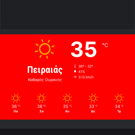
35
℃
Πειραιάς
36º - 32º
41%
3.13 km/h
Καθαρός Ουρανός
36
38
35
33
34
℃
℃
℃
℃
℃
Πα
Σα
Κυ
Δε
Τρ