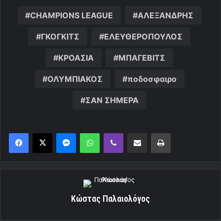
CHAMPIONS LEAGUE
ΑΛΕΞΑΝΔΡΗΣ
ΓΚΟΓΚΙΤΣ
ΕΛΕΥΘΕΡΟΠΟΥΛΟΣ
ΚΡΟΑΣΙΑ
ΜΠΑΓΕΒΙΤΣ
ΟΛΥΜΠΙΑΚΟΣ
ποδοσφαιρο
ΣΑΝ ΣΗΜΕΡΑ
Messenger
WhatsApp
Viber
Κοινοποίηση μέσω ηλεκτρονικού ταχυδρομείου
Εκτύπωση
Κώστας Παλαιολόγος