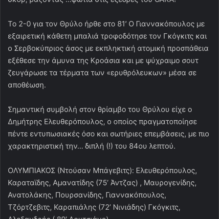
Το 2-0 για τον Θρύλο ήρθε στο 81′ Ο Γιαννακόπουλος με
εξαιρετική κάθετη μπαλιά τροφοδότησε τον Γκόγκιτς και
ο Σερβοκύπριος άσος με εκπληκτική ατομική προσπάθεια
εξέθεσε την άμυνα της Κροάσια και με ψύχραιμο σουτ
ζευγάρωσε τα τέρματα των «ερυθρόλευκων» μέσα σε
αποθέωση.
Σημαντική συμβολή στον θρίαμβο του Θρύλου είχε ο
Δημήτρης Ελευθερόπουλος, ο οποίος πραγματοποίησε
πέντε εντυπωσιακές όσο και σωτήριες επεμβάσεις, με πιο
χαρακτηριστική την… διπλή (!) του 84ου λεπτού.
OΛΥΜΠΙΑΚΟΣ (Ντούσαν Μπάγεβιτς): Eλευθερόπουλος,
Καραταϊδης, Αμανατίδης (75’ Άντζας) , Μαυρογενίδης,
Ανατολάκης, Πουρσανίδης, Γιαννακόπουλος,
Τζόρτζεβιτς, Καραπιάλης (72’ Νινιάδης) Γκόγκιτς,