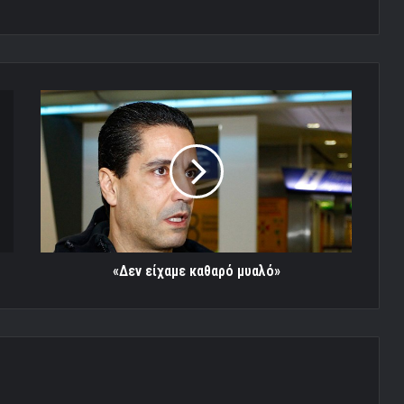
«Δεν
είχαμε
καθαρό
μυαλό»
«Δεν είχαμε καθαρό μυαλό»