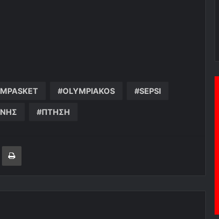
MPASKET
OLYMPIAKOS
SEPSI
ΧΝΗΣ
ΠΤΗΣΗ
ger
ινοποίηση μέσω ηλεκτρονικού ταχυδρομείου
Εκτύπωση