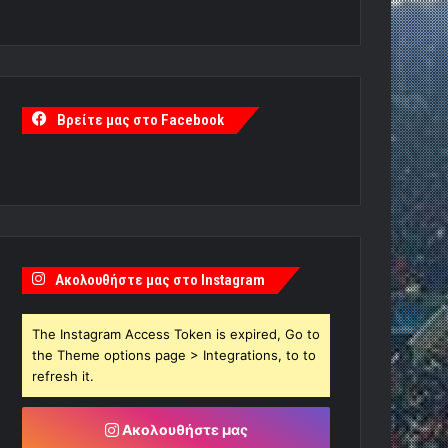
Βρείτε μας στο Facebook
Ακολουθήστε μας στο Instagram
The Instagram Access Token is expired, Go to
the Theme options page > Integrations, to to
refresh it.
Ακολουθήστε μας