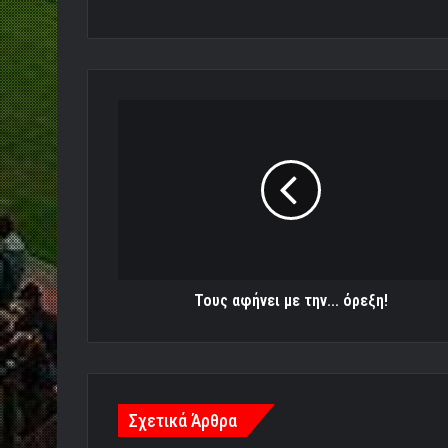
Τους
αφήνει
με
την...
όρεξη!
Τους αφήνει με την... όρεξη!
Σχετικά Άρθρα