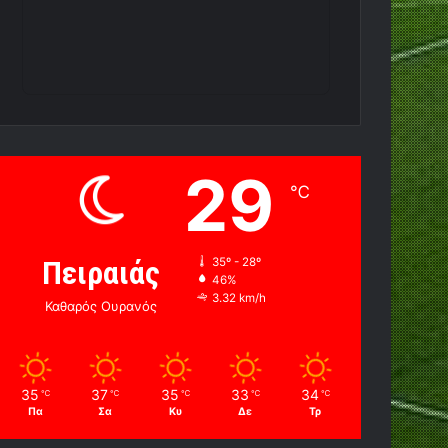
29
℃
Πειραιάς
35º - 28º
46%
3.32 km/h
Καθαρός Ουρανός
35
37
35
33
34
℃
℃
℃
℃
℃
Πα
Σα
Κυ
Δε
Τρ