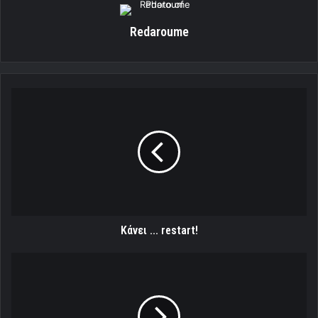
Redaroume
Κάνει
...
restart!
Κάνει ... restart!
Επιστροφή
στην
...κανονικότητα