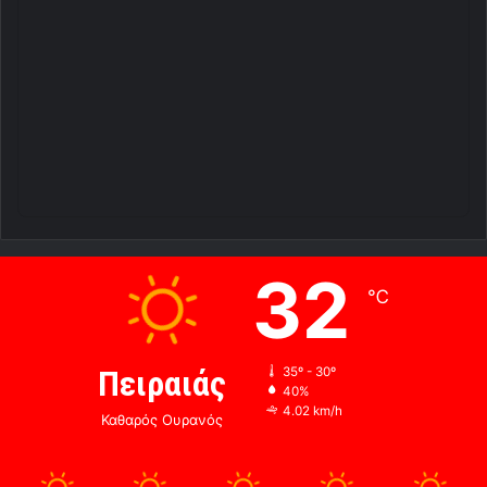
32
℃
Πειραιάς
35º - 30º
40%
4.02 km/h
Καθαρός Ουρανός