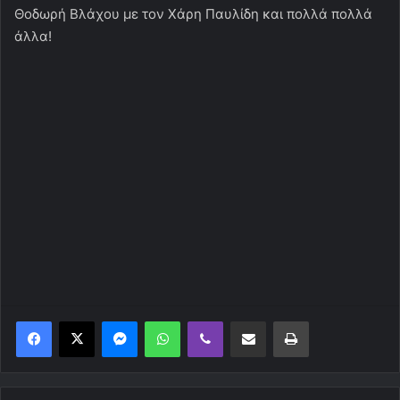
Θοδωρή Βλάχου με τον Χάρη Παυλίδη και πολλά πολλά
άλλα!
Messenger
WhatsApp
Viber
Κοινοποίηση μέσω ηλεκτρονικού ταχυδρομείου
Εκτύπωση