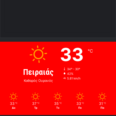
33
℃
Πειραιάς
34º - 30º
42%
5.81 km/h
Καθαρός Ουρανός
33
37
35
33
31
℃
℃
℃
℃
℃
Δε
Τρ
Τε
Πε
Πα