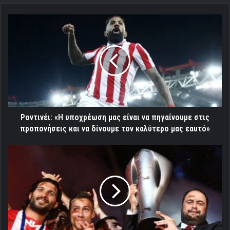
Ροντινέι:
«Η
υποχρέωση
μας
είναι
να
πηγαίνουμε
στις
προπονήσεις
και
Ροντινέι: «Η υποχρέωση μας είναι να πηγαίνουμε στις
να
προπονήσεις και να δίνουμε τον καλύτερο μας εαυτό»
δίνουμε
τον
Η
καλύτερο
στέψη
μας
του
εαυτό»
42ου
με
«πεντάρα»!
[Video]