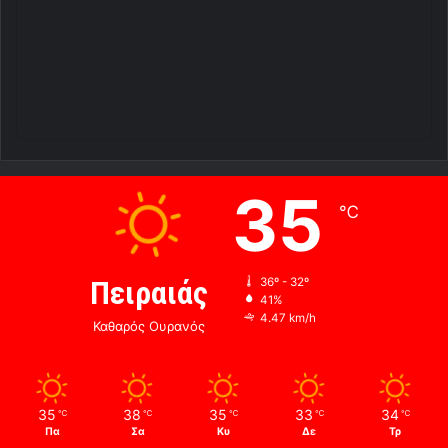
35
℃
Πειραιάς
36º - 32º
41%
4.47 km/h
Καθαρός Ουρανός
35
38
35
33
34
℃
℃
℃
℃
℃
Πα
Σα
Κυ
Δε
Τρ