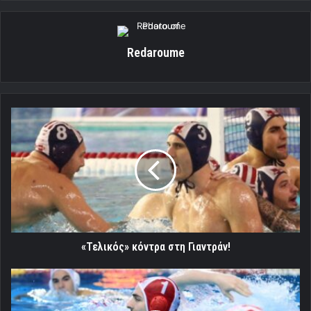
Redaroume
«Τελικός»
κόντρα
στη
Γιαντράν!
«Τελικός» κόντρα στη Γιαντράν!
«Θα
είναι
σκληρός