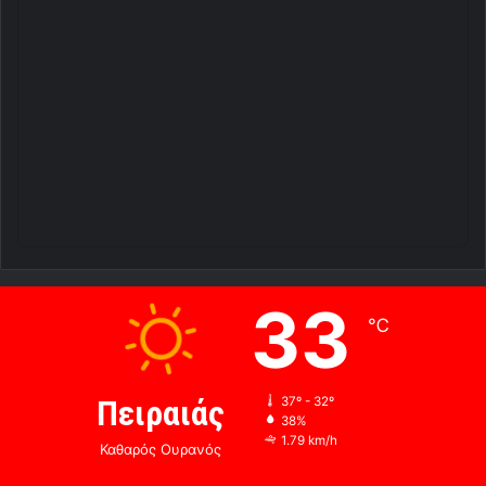
33
℃
Πειραιάς
37º - 32º
38%
1.79 km/h
Καθαρός Ουρανός