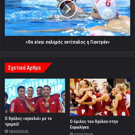
αντίπαλος
η
Γιαντράν»
«Θα είναι σκληρός αντίπαλος η Γιαντράν»
Σχετικά Άρθρα
Ο Θρύλος «αγκαλιά» με το
Ο όμιλος του Θρύλου στην
τρεμπλ!
Ευρωλίγκα
18/05/2025
12/10/2018