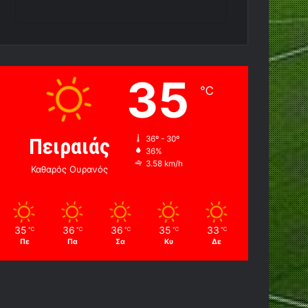
35
℃
Πειραιάς
36º - 30º
36%
3.58 km/h
Καθαρός Ουρανός
35
36
36
35
33
℃
℃
℃
℃
℃
Πε
Πα
Σα
Κυ
Δε