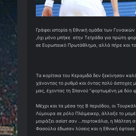
Γράφει ιστορία η Εθνική ομάδα των Γυναικών 
,όχι μόνο μπήκε στην Τετράδα για πρώτη φορ
σε Ευρωπαικό Πρωτάθλημα, αλλά πήρε και το ε
Τα κορίτσια του Κεραμιδά δεν ξεκίνησαν καλ
χάνοντας το ρυθμό και όντας πολύ άστοχες μ
μας, έχοντας τη Σπανού “φορτωμένη με δύο φ
Μέχρι και τα μέσα της Β περιόδου, οι Τουρκά
Λύμουρα σε ρόλο Πλέιμεικερ, άλλαξε το μομέ
μοιράζει ασίστ σαν …πορτοκάλια, η Μάλτση α
Φασούλα έδωσαν λύσεις και η Εθνική έφτασε 