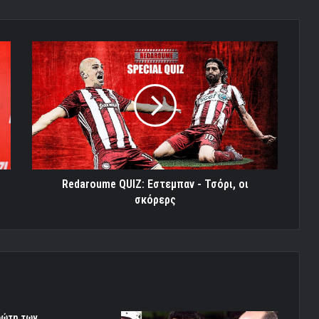
Redaroume
QUIZ:
Εστεμπαν
-
Τσόρι,
οι
σκόρερς
Redaroume QUIZ: Εστεμπαν - Τσόρι, οι
σκόρερς
ρώτη των