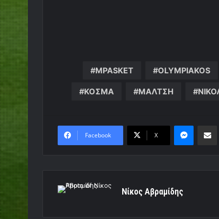
MPASKET
OLYMPIAKOS
ΚΟΣΜΑ
ΜΑΛΤΣΗ
ΝΙΚ
Messen
Κο
Facebook
X
Νίκος Αβραμίδης