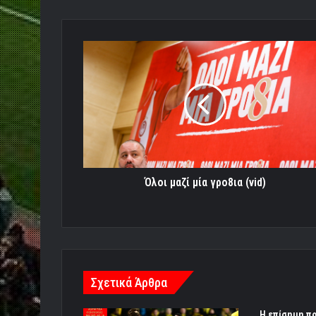
Όλοι
μαζί
μία
γρο8ια
(vid)
Όλοι μαζί μία γρο8ια (vid)
Σχετικά Άρθρα
H επίσημη π