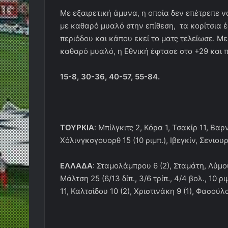
Με εξαιρετική άμυνα, η οποία δεν επέτρεπε 
με καθαρό μυαλό στην επίθεση, τα κορίτσια 
περιόδου και κάπου εκεί το ματς τελείωσε. Μ
καθαρό μυαλό, η Εθνική έφτασε στο +29 και π
15-8, 30-36, 40-57, 55-84.
ΤΟΥΡΚΙΑ
: Μπίλγκιτς 2, Κόρα 1, Τσακίρ 11, Βαρ
Χόλινγκσγουορθ 15 (10 ριμπ.), Ιβεγκίν, Σενιου
ΕΛΛΑΔΑ
: Σταμολάμπρου 6 (2), Σταμάτη, Λύμουρ
Μάλτση 25 (6/13 δίπ., 3/6 τρίπ., 4/4 βολ., 10 
11, Καλτσίδου 10 (2), Χριστινάκη 9 (1), Φασούλα