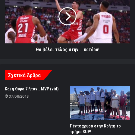
τέλος
στην
…
κατάρα!
Θα βάλει τέλος στην … κατάρα!
Σχετικά Άρθρα
Και η Θύρα 7 ήταν… MVP (vid)
07/06/2018
Πέντε χρυσά στην Κρήτη το
τμήμα SUP!