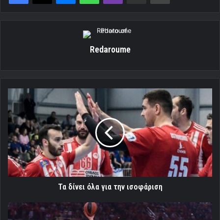
Redaroume
Τα
δίνει
όλα
για
την
ισοφάριση
Τα δίνει όλα για την ισοφάριση
Θα
βάλει