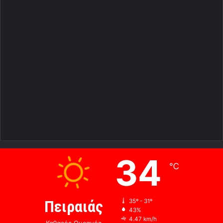
34
℃
Πειραιάς
35º - 31º
43%
4.47 km/h
Καθαρός Ουρανός