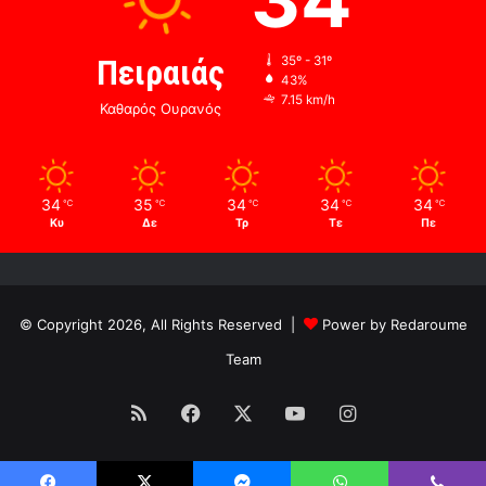
Πειραιάς
35º - 31º
43%
7.15 km/h
Καθαρός Ουρανός
34
35
34
34
34
℃
℃
℃
℃
℃
Κυ
Δε
Τρ
Τε
Πε
© Copyright 2026, All Rights Reserved |
Power by Redaroume
Team
RSS
Facebook
X
YouTube
Instagram