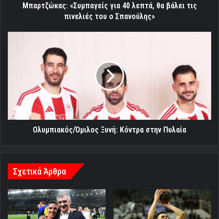
του
Μπαρτζώκας: «Συμπαγείς για 40 λεπτά, θα βάλει τις
ο
πινελιές του ο Σπανούλης»
Σπανούλης»
Ολυμπιακός/
Όμιλος
Ξυνή:
Κόντρα
στην
Πυλαία
Ολυμπιακός/Όμιλος Ξυνή: Κόντρα στην Πυλαία
Σχετικά Άρθρα