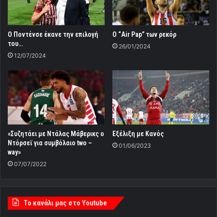
Ο Ποντένσε έκανε την επιλογή
O “Αir Pap” των ρεκόρ
του…
26/01/2024
12/07/2024
«Συζητάει με Ντάλας Μάβερικς ο
Εξέλιξη με Κανός
Ντόρσεϊ για συμβόλαιο two –
01/06/2023
way»
07/07/2022
Tο κανάλι μας στο Youtube