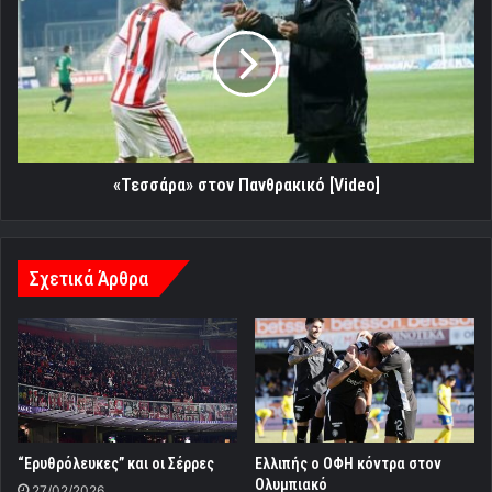
Πανθρακικό
[Video]
«Τεσσάρα» στον Πανθρακικό [Video]
Σχετικά Άρθρα
“Ερυθρόλευκες” και οι Σέρρες
Ελλιπής ο ΟΦΗ κόντρα στον
Ολυμπιακό
27/02/2026