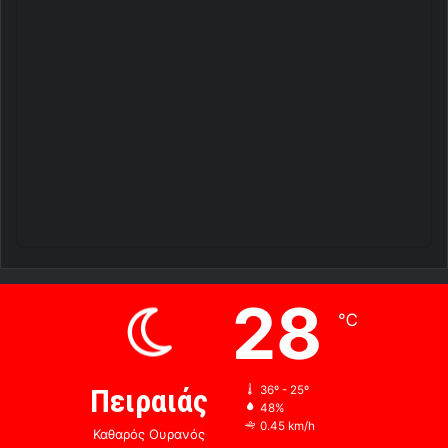
28
℃
Πειραιάς
36º - 25º
48%
0.45 km/h
Καθαρός Ουρανός