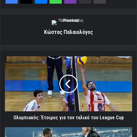
Κώστας Παλαιολόγος
Ολυμπιακός:
Έτοιμος
για
τον
τελικό
του
League
Cup
Ολυμπιακός: Έτοιμος για τον τελικό του League Cup
«Τεσσάρα»
στον