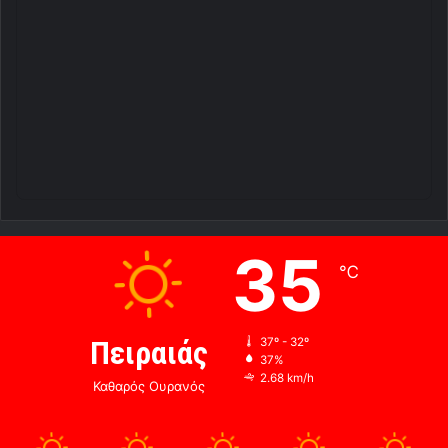
35
℃
Πειραιάς
37º - 32º
37%
2.68 km/h
Καθαρός Ουρανός