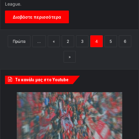
League.
Διαβάστε περισσότερα
Πρώτα
...
«
2
3
4
5
6
»
Tο κανάλι μας στο Youtube