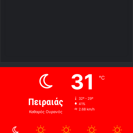
31
℃
Πειραιάς
32º - 29º
41%
2.68 km/h
Καθαρός Ουρανός