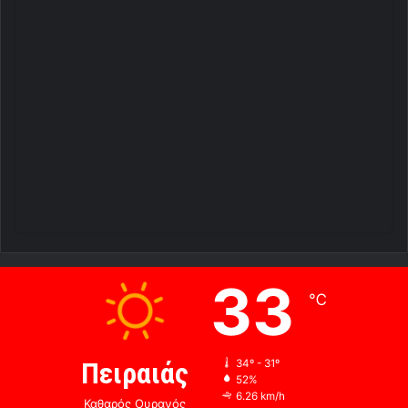
33
℃
Πειραιάς
34º - 31º
52%
6.26 km/h
Καθαρός Ουρανός