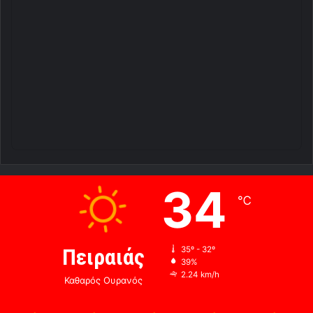
34
℃
Πειραιάς
35º - 32º
39%
2.24 km/h
Καθαρός Ουρανός