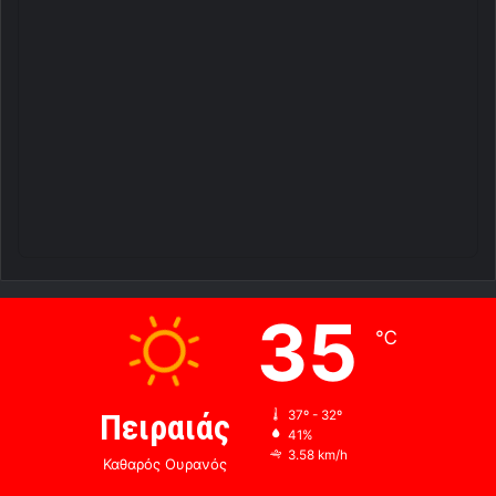
35
℃
Πειραιάς
37º - 32º
41%
3.58 km/h
Καθαρός Ουρανός