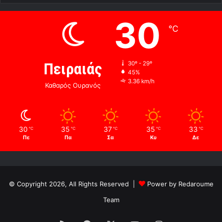
30
℃
Πειραιάς
30º - 29º
45%
3.36 km/h
Καθαρός Ουρανός
30
35
37
35
33
℃
℃
℃
℃
℃
Πε
Πα
Σα
Κυ
Δε
© Copyright 2026, All Rights Reserved |
Power by Redaroume
Team