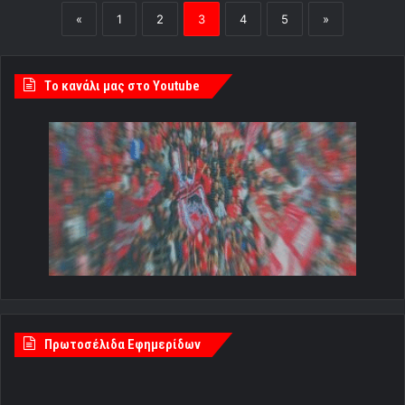
«
1
2
3
4
5
»
Tο κανάλι μας στο Youtube
Πρωτοσέλιδα Εφημερίδων