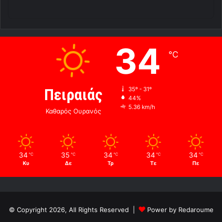
34
℃
Πειραιάς
35º - 31º
44%
5.36 km/h
Καθαρός Ουρανός
34
35
34
34
34
℃
℃
℃
℃
℃
Κυ
Δε
Τρ
Τε
Πε
© Copyright 2026, All Rights Reserved |
Power by Redaroume