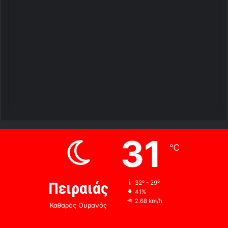
31
℃
Πειραιάς
32º - 29º
41%
2.68 km/h
Καθαρός Ουρανός